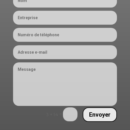
Envoyer
=
3 + 14