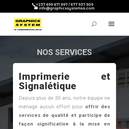
+237 699 671 697 / 677 937 909
info@graphicssystemsa.com
NOS SERVICES
Imprimerie et
Signalétique
Depuis plus de 30 ans, notre équipe ne
ménage aucun effort pour
offrir des
services de qualité et participe de
façon significative à la mise en