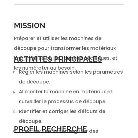
MISSION
Préparer et utiliser les machines de
découpe pour transformer les matériaux
imprimés selon les formes spécifiques, et
ACTIVITES PRINCIPALES
les numéroter au besoin.
Régler les machines selon les paramètres
de découpe.
Alimenter la machine en matériaux et
surveiller le processus de découpe.
Identifier et corriger les défauts de
découpe.
PROFIL RECHERCHE
Effectuer l’entretien régulier des