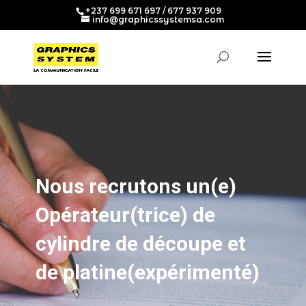
+237 699 671 697 / 677 937 909
info@graphicssystemsa.com
Nous recrutons un(e)
Opérateur(trice) de
cylindre de découpe et
de platine(expérimenté)